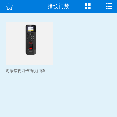



指纹门禁
首页

走进我们
产品中心
成功案例
新闻资讯
海康威视刷卡指纹门禁机系...
常见问题
客户见证
联系我们