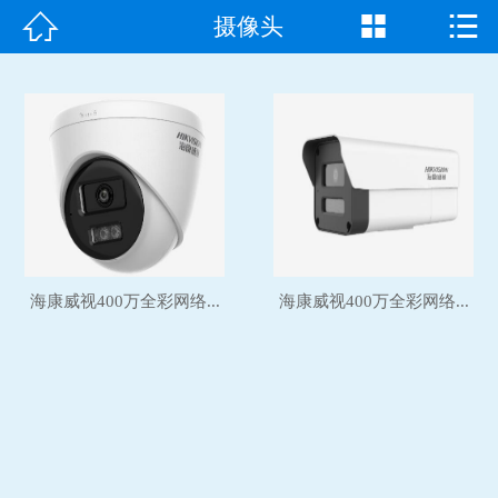



摄像头
首页

走进我们
产品中心
成功案例
新闻资讯
海康威视400万全彩网络...
海康威视400万全彩网络...
常见问题
客户见证
联系我们