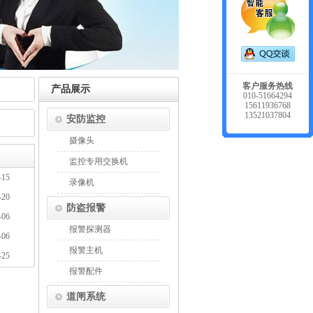
客户服务热线
产品展示
010-51664294
15611936768
13521037804
安防监控
摄像头
监控专用交换机
-15
录像机
-20
防盗报警
-06
报警探测器
-06
报警主机
-25
报警配件
道闸系统