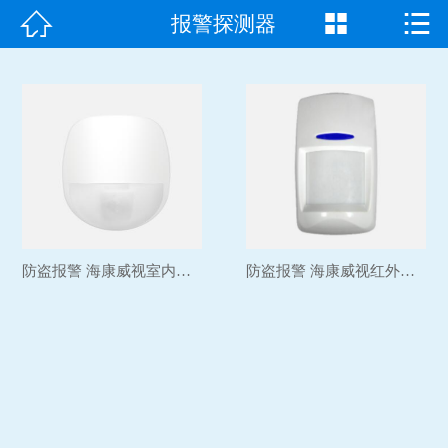



报警探测器
首页

走进我们
产品中心
成功案例
新闻资讯
防盗报警 海康威视室内壁...
防盗报警 海康威视红外探...
常见问题
客户见证
联系我们