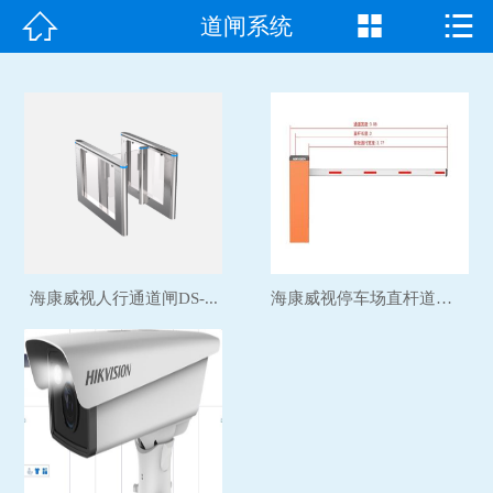



道闸系统
首页

走进我们
产品中心
成功案例
新闻资讯
海康威视人行通道闸DS-...
海康威视停车场直杆道闸机...
常见问题
客户见证
联系我们