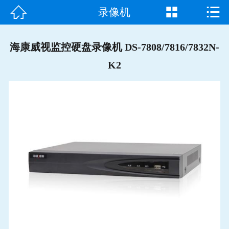



录像机
首页

走进我们
海康威视监控硬盘录像机 DS-7808/7816/7832N-
K2
产品中心
成功案例
新闻资讯
常见问题
客户见证
联系我们