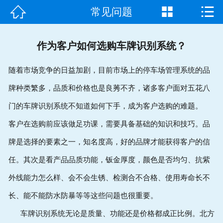



常见问题
首页

走进我们
作为客户如何选购车牌识别系统？
产品中心
随着市场竞争的日益加剧，目前市场上的停车场管理系统的品
牌种类繁多，品质和价格也是良莠不齐，诸多客户面对五花八
成功案例
门的车牌识别系统不知道如何下手，成为客户选购的难题。
新闻资讯
客户在选购前应该做足功课，需要具备基础的知识和技巧。品
常见问题
牌是选择的要素之一，知名度高，好的品牌才能获得客户的信
任。其次是看产品品质功能，钣金厚度，颜色是否均匀、抗紫
客户见证
外线能力怎么样、会不会生锈、检测合不合格、使用寿命长不
联系我们
长、能不能防水防暴等等这些问题也很重要。
车牌识别系统无论是质量、功能还是价格都成正比例。北方