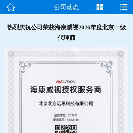



公司动态
首页

走进我们
热烈庆祝公司荣获海康威视2026年度北京一级
代理商
产品中心
成功案例
新闻资讯
常见问题
客户见证
联系我们