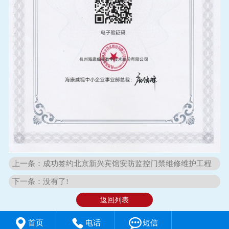
上一条：成功签约北京新兴宾馆安防监控门禁维修维护工程
下一条：没有了!
返回列表



首页
电话
短信